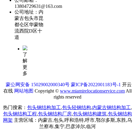
公司邮箱：
13804729631@163.com
公司地址：内
蒙古包头市昆
都仑区华蒙物
流西院D区十
道
了
解
更
多
蒙公网安备 15029002000340号
蒙ICP备2022001183号-1
开云
在线
网站地图
Copyright ©
www.miamirelocationservice.com
All
rights reserved
热门搜索：
包头钢结构加工
,
包头轻钢结构
,
内蒙古钢结构加工
,
包头钢结构工程
,
包头钢结构厂房
,
包头钢结构建筑
,
包头钢结构
网架
主营区域：内蒙古,包头,呼和浩特,呼市,鄂尔多斯,东胜,乌
兰察布,集宁,巴彦淖尔,临河