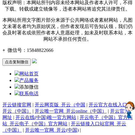
版权声明：本网站所刊内容未经本网站及作者本人许可，不得
下载、转载或建立镜像等，违者本网站将追究其法律责任。
本网站所用文字图片部分来源于公共网络或者素材网站，凡图
文未署名者均为原始状况，但作者发现后可告知认领，我们仍
会及时署名或依照作者本人意愿处理，如未及时联系本站，本
网站不承担任何责任。
+
微信号：
15848822666
点击复制微信
网站首页
产品服务
添加微信
联系电话
开云链接官网
|
开云网页版_开云（中国
|
开云官方在线入口_
开云（中国）
|
开云唯一官网_开云online（中国）
|
开云官方
网址
|
开云在线(中国)唯一官方网站
|
开云电子（中国）官方网
站_开云电子（中国）官方网站
|
开云链接入口站官网_开云
（中国）
|
开云唯一官网_开云(中国)
|