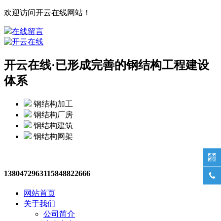
欢迎访问开云在线网站！
在线留言
开云在线·
已形成完善的钢结构工程建设
体系
钢结构加工
钢结构厂房
钢结构建筑
钢结构网架

13804729631
15848822666

网站首页
关于我们
公司简介