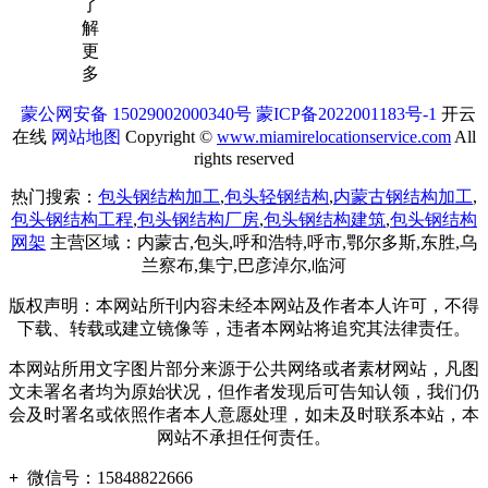
了
解
更
多
蒙公网安备 15029002000340号
蒙ICP备2022001183号-1
开云
在线
网站地图
Copyright ©
www.miamirelocationservice.com
All
rights reserved
热门搜索：
包头钢结构加工
,
包头轻钢结构
,
内蒙古钢结构加工
,
包头钢结构工程
,
包头钢结构厂房
,
包头钢结构建筑
,
包头钢结构
网架
主营区域：内蒙古,包头,呼和浩特,呼市,鄂尔多斯,东胜,乌
兰察布,集宁,巴彦淖尔,临河
版权声明：本网站所刊内容未经本网站及作者本人许可，不得
下载、转载或建立镜像等，违者本网站将追究其法律责任。
本网站所用文字图片部分来源于公共网络或者素材网站，凡图
文未署名者均为原始状况，但作者发现后可告知认领，我们仍
会及时署名或依照作者本人意愿处理，如未及时联系本站，本
网站不承担任何责任。
+
微信号：
15848822666